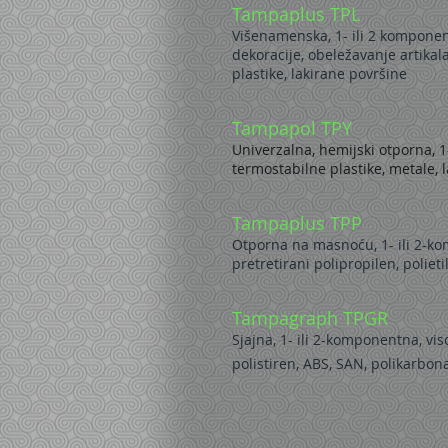
Tampaplus TPL
Višenamenska, 1- ili 2 komponen
dekoracije, obeležavanje artikala,
plastike, lakirane površine
Tampapol TPY
Univerzalna, hemijski otporna, 1-
termostabilne plastike, metale, 
Tampaplus TPP
Otporna na masnoću, 1- ili 2-kom
pretretirani polipropilen, poliet
Tampagraph TPGR
Sjajna, 1- ili 2-komponentna, vi
polistiren, ABS, SAN, polikarbona