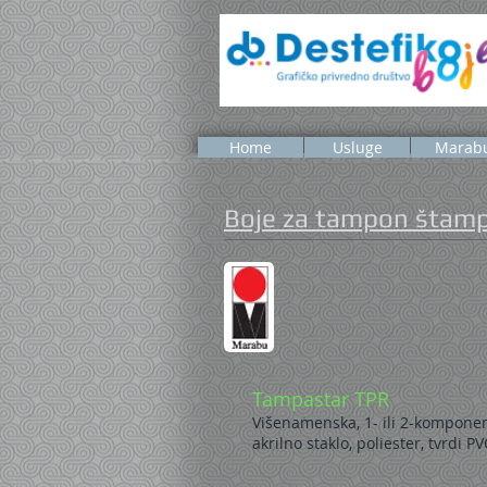
Home
Usluge
Marab
Boje za tampon štam
Tampastar TPR
Višenamenska, 1- ili 2-komponent
akrilno staklo, poliester, tvrdi 