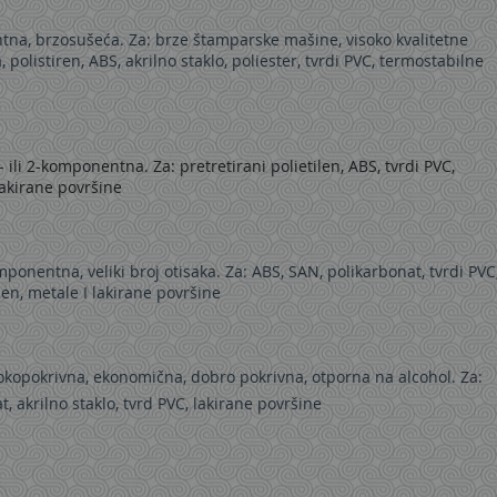
tna, brzosušeća. Za: brze štamparske mašine, visoko kvalitetne
 polistiren, ABS, akrilno staklo, poliester, tvrdi PVC, termostabilne
 ili 2-komponentna. Za: pretretirani polietilen, ABS, tvrdi PVC,
lakirane površine
ponentna, veliki broj otisaka. Za: ABS, SAN, polikarbonat, tvrdi PVC
ilen, metale I lakirane površine
sokopokrivna, ekonomična, dobro pokrivna, otporna na alcohol. Za:
t, akrilno staklo, tvrd PVC, lakirane površine