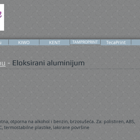
u
KIWO
KENT
TAMPROPRINT
TecaPrint
pu
-
Eloksirani aluminijum
na, otporna na alkohol i benzin, brzosušeća. Za: polistiren, ABS,
PVC, termostabilne plastike, lakirane površine