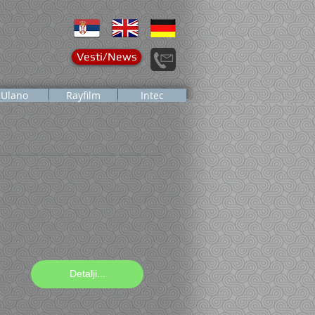
Vesti/News
Ulano
Rayfilm
Intec
Detalji...