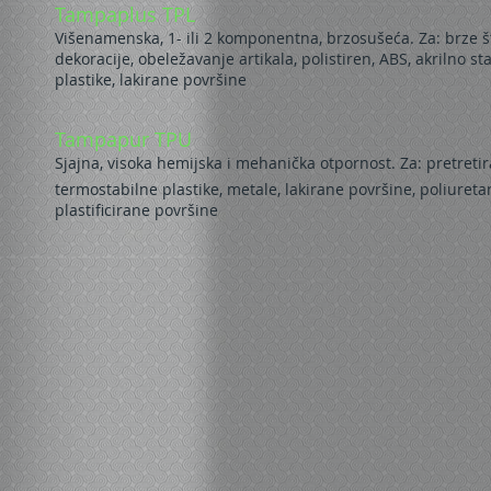
Tampaplus TPL
Višenamenska, 1- ili 2 komponentna, brzosušeća. Za: brze š
dekoracije, obeležavanje artikala, polistiren, ABS, akrilno st
plastike, lakirane površine
Tampapur TPU
Sjajna, visoka hemijska i mehanička otpornost. Za: pretretira
termostabilne plastike, metale, lakirane površine, poliuret
plastificirane površine