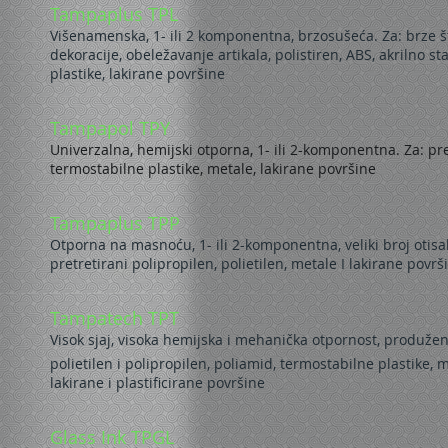
Tampaplus TPL
Višenamenska, 1- ili 2 komponentna, brzosušeća. Za: brze š
dekoracije, obeležavanje artikala, polistiren, ABS, akrilno st
plastike, lakirane površine
Tampapol TPY
Univerzalna, hemijski otporna, 1- ili 2-komponentna. Za: pret
termostabilne plastike, metale, lakirane površine
Tampaplus TPP
Otporna na masnoću, 1- ili 2-komponentna, veliki broj otisak
pretretirani polipropilen, polietilen, metale I lakirane površ
Tampatech TPT
Visok sjaj, visoka hemijska i mehanička otpornost, produžen 
polietilen i polipropilen, poliamid, termostabilne plastike, m
lakirane i plastificirane površine
Glass Ink TPGL