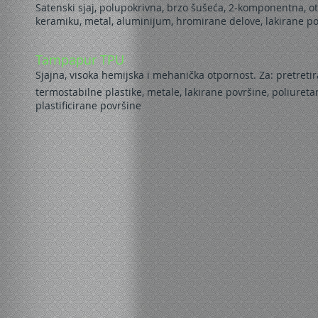
Satenski sjaj, polupokrivna, brzo šušeća, 2-komponentna, o
keramiku, metal, aluminijum, hromirane delove, lakirane po
Tampapur TPU
Sjajna, visoka hemijska i mehanička otpornost. Za: pretretira
termostabilne plastike, metale, lakirane površine, poliuret
plastificirane površine