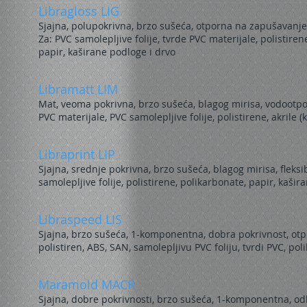
Libragloss LIG
Sjajna, polupokrivna, brzo sušeća, otporna na zapušavanje
Za: PVC samolepljive folije, tvrde PVC materijale, polistiren
papir, kaširane podloge i drvo
Libramatt LIM
Mat, veoma pokrivna, brzo sušeća, blagog mirisa, vodootpo
PVC materijale, PVC samolepljive folije, polistirene, akrile (k
Libraprint LIP
Sjajna, srednje pokrivna, brzo sušeća, blagog mirisa, fleksi
samolepljive folije, polistirene, polikarbonate, papir, kašir
Libraspeed LIS
Sjajna, brzo sušeća, 1-komponentna, dobra pokrivnost, ot
polistiren, ABS, SAN, samolepljivu PVC foliju, tvrdi PVC, pol
Maramold MACR
Sjajna, dobre pokrivnosti, brzo sušeća, 1-komponentna, od