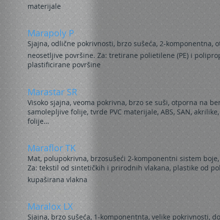
materijale
Marapoly P
Sjajna, odlične pokrivnosti, brzo sušeća, 2-komponentna, 
neosetljive površine. Za: tretirane polietilene (PE) i polipro
plastificirane površine
Marastar SR
Visoko sjajna, veoma pokrivna, brzo se suši, otporna na be
samolepljive folije, tvrde PVC materijale, ABS, SAN, akrilike
folije…
Maraflor TK
Mat, polupokrivna, brzosušeći 2-komponentni sistem boje,
Za: tekstil od sintetičkih i prirodnih vlakana, plastike od po
kupaširana vlakna
Maralox LX
Sjajna, brzo sušeća, 1-komponentnta, velike pokrivnosti, do