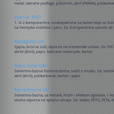
metal, lakirane podloge, polistiren, akril (PMMA), polikarbo
Special 3047
1- ili 2-komponentna, visokopokrivna sa belom koja ne ž
na hemijska sredstva i paru. Za: transparentne panele od
Maragloss GN
Sjajna, brzo se suši, otporna na vremenske uslove. Za: PVC s
akrile (klirit), papir, kaširane materijale, karton
Mara Glow GW
Solventno-bazna fosforoscentna, svetli u mraku. Za: samolep
akril (klirit), polikarbonat, karton i papir
Marachrome MC
Solventno-bazna, sa metalik, hrom i efektom ogledala, 1-k
veoma otporna ne spoljne uticaje. Za: staklo, PETG, PETA, kl